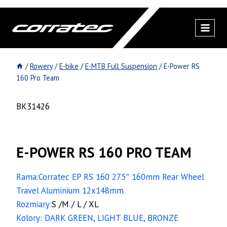
Przejdź
do
treści
/
Rowery
/
E-bike
/
E-MTB Full Suspension
/
E-Power RS
160 Pro Team
BK31426
E-POWER RS 160 PRO TEAM
Rama:Corratec EP RS 160 27.5″ 160mm Rear Wheel
Travel Aluminium 12x148mm
Rozmiary:
S /M / L / XL
Kolory: DARK GREEN, LIGHT BLUE, BRONZE