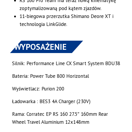
RS 160 Pro Team ma teraz nową kinematykę
zoptymalizowaną pod kątem zjazdów.
11-biegowa przerzutka Shimano Deore XT i
technologia LinkGlide.
WYPOSAŻENIE
Silnik: Performance Line CX Smart System BDU38
Bateria: Power Tube 800 Horizontal
Wyświetlacz: Purion 200
Ładowarka : BES3 4A Charger (230V)
Rama: Corratec EP RS 160 27.5″ 160mm Rear
Wheel Travel Aluminium 12x148mm