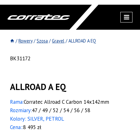
Przejdź
do
treści
/
Rowery
/
Szosa
/
Gravel
/
ALLROAD A EQ
BK31172
ALLROAD A EQ
Rama:
Corratec Allroad C Carbon 14x142mm
Rozmiary:
47 / 49 / 52 / 54 / 56 / 58
Kolory: SILVER, PETROL
Cena::
8 495 zł