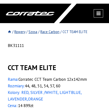
Przejdź
do
treści
/
Rowery
/
Szosa
/
Race Carbon
/
CCT TEAM ELITE
BK31111
CCT TEAM ELITE
Rama:
Corratec CCT Team Carbon 12x142mm
Rozmiary:
44, 48, 51, 54, 57, 60
Kolory: RED, SILVER /WHITE, LIGHTBLUE,
LAVENDER,ORANGE
Cena::
14 899zł