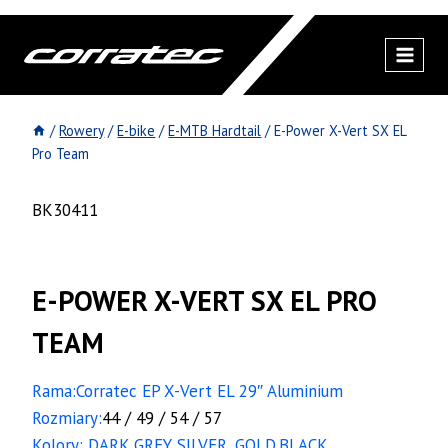
Przejdź
do
treści
/
Rowery
/
E-bike
/
E-MTB Hardtail
/
E-Power X-Vert SX EL
Pro Team
BK30411
E-POWER X-VERT SX EL PRO
TEAM
Rama:Corratec EP X-Vert EL 29″ Aluminium
Rozmiary:
44 / 49 / 54 / 57
Kolory: DARK GREY SILVER, GOLD,BLACK