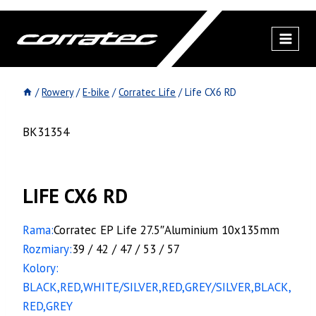
Przejdź
do
treści
/
Rowery
/
E-bike
/
Corratec Life
/
Life CX6 RD
BK31354
LIFE CX6 RD
Rama:
Corratec EP Life 27.5″Aluminium 10x135mm
Rozmiary:
39 / 42 / 47 / 53 / 57
Kolory:
BLACK,RED,WHITE/SILVER,RED,GREY/SILVER,BLACK,
RED,GREY