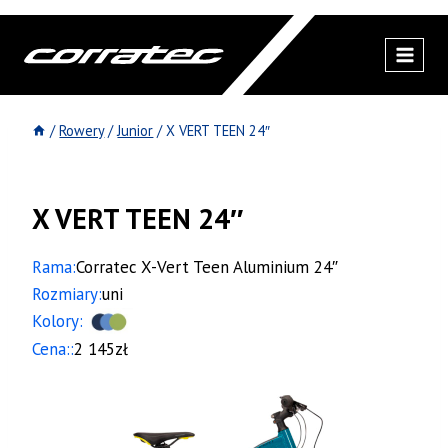
Przejdź
do
treści
/
Rowery
/
Junior
/
X VERT TEEN 24″
X VERT TEEN 24″
Rama:
Corratec X-Vert Teen Aluminium 24″
Rozmiary:
uni
Kolory:
Cena::
2 145zł